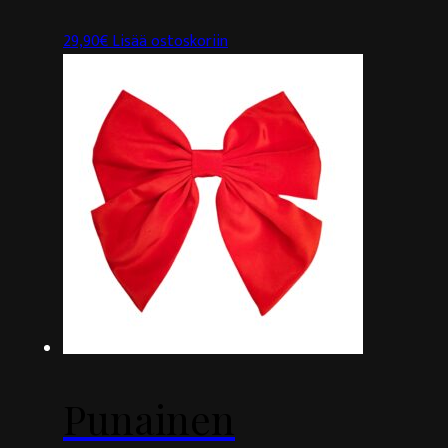
29,90
€
Lisää ostoskoriin
Punainen