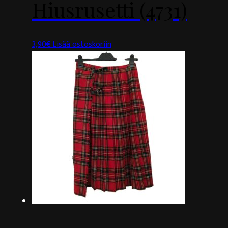
Hiusrusetti (4731)
3,90
€
Lisää ostoskoriin