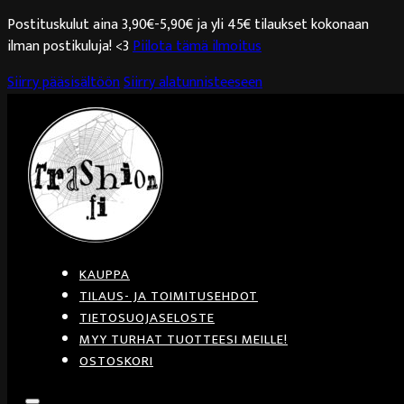
Postituskulut aina 3,90€-5,90€ ja yli 45€ tilaukset kokonaan
ilman postikuluja! <3
Piilota tämä ilmoitus
Siirry pääsisältöön
Siirry alatunnisteeseen
KAUPPA
TILAUS- JA TOIMITUSEHDOT
TIETOSUOJASELOSTE
MYY TURHAT TUOTTEESI MEILLE!
OSTOSKORI