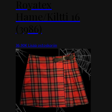
Royatex
Hame/kiltti 16
(3986)
36,90
€
Lisää ostoskoriin