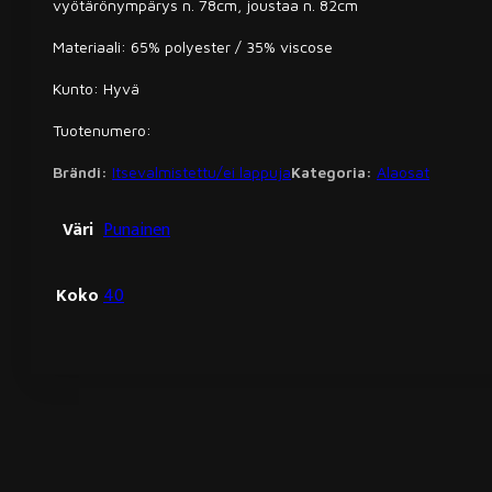
vyötärönympärys n. 78cm, joustaa n. 82cm
Materiaali: 65% polyester / 35% viscose
Kunto: Hyvä
Tuotenumero:
Brändi:
Itsevalmistettu/ei lappuja
Kategoria:
Alaosat
Väri
Punainen
Koko
40