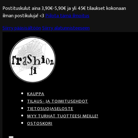
Postituskulut aina 3,90€-5,90€ ja yli 45€ tilaukset kokonaan
ilman postikuluja! <3
Piilota tämä ilmoitus
Siirry pääsisältöön
Siirry alatunnisteeseen
KAUPPA
TILAUS- JA TOIMITUSEHDOT
TIETOSUOJASELOSTE
MYY TURHAT TUOTTEESI MEILLE!
OSTOSKORI