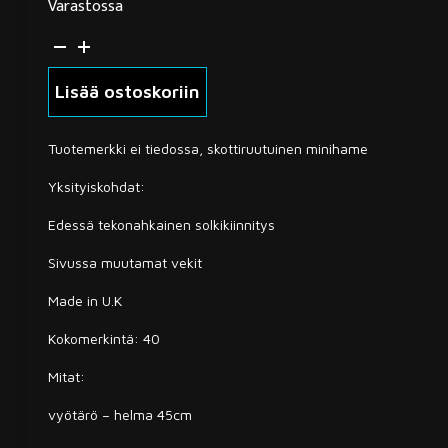
Varastossa
Skottiruutuinen
minihame
40
Lisää ostoskoriin
määrä
Tuotemerkki ei tiedossa, skottiruutuinen minihame
Yksityiskohdat:
Edessä tekonahkainen solkikiinnitys
Sivussa muutamat vekit
Made in U.K
Kokomerkintä: 40
Mitat:
vyötärö – helma 45cm