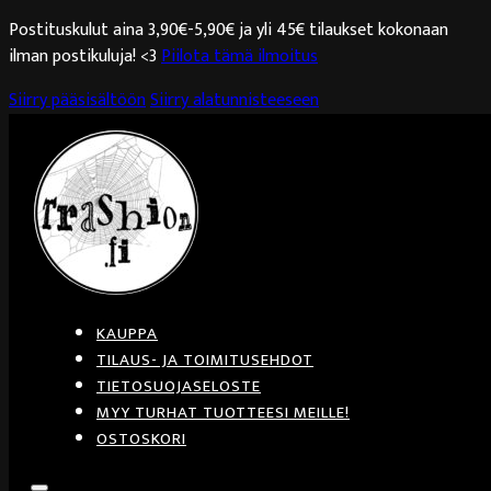
Postituskulut aina 3,90€-5,90€ ja yli 45€ tilaukset kokonaan
ilman postikuluja! <3
Piilota tämä ilmoitus
Siirry pääsisältöön
Siirry alatunnisteeseen
KAUPPA
TILAUS- JA TOIMITUSEHDOT
TIETOSUOJASELOSTE
MYY TURHAT TUOTTEESI MEILLE!
OSTOSKORI