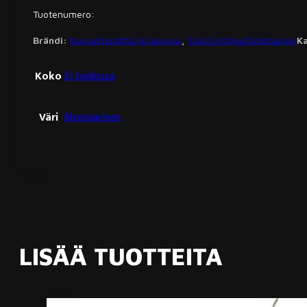
Tuotenumero:
Brändi:
Itsevalmistettu/ei lappuja
,
Ysäri/vintage/kotimainen
K
Koko
Ei tiedossa
Väri
Monivärinen
LISÄÄ TUOTTEITA