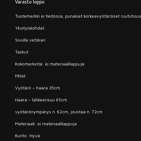
Varasto loppu
Tuotemerkki ei tiedossa, punaiset korkeavyötäröiset ruutuhou
Yksityiskohdat:
Sivulla vetskari
Taskut
Kokomerkintä: ei materiaalilappuja
Mitat:
Vyötärö – haara 35cm
Haara – lahkeensuu 65cm
vyötärönympärys n. 62cm, joustaa n. 72cm
Materiaali: ei materiaalilappuja
Kunto: Hyvä