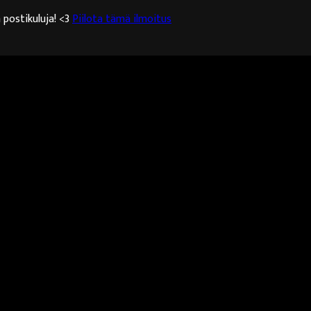
 postikuluja! <3
Piilota tämä ilmoitus