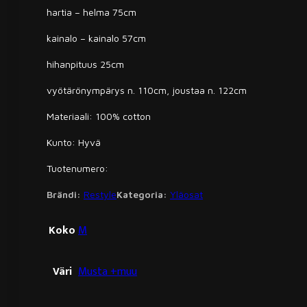
hartia – helma 75cm
kainalo – kainalo 57cm
hihanpituus 25cm
vyötärönympärys n. 110cm, joustaa n. 122cm
Materiaali: 100% cotton
Kunto: Hyvä
Tuotenumero:
Brändi:
Restyle
Kategoria:
Yläosat
Koko
M
Väri
Musta +muu