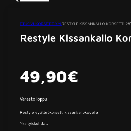
ETUSIVU
KORSETIT YM.
RESTYLE KISSANKALLO KORSETTI 28
Restyle Kissankallo Ko
49,90
€
Varasto loppu
Restyle vyötärökorsetti kissankallokuvalla
Yksityiskohdat: