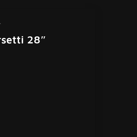
″
rsetti 28″