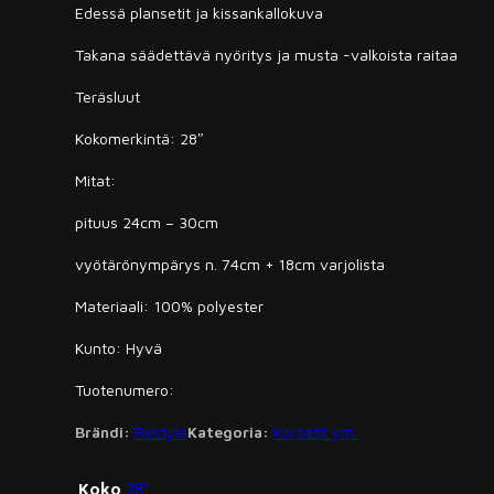
Edessä plansetit ja kissankallokuva
Takana säädettävä nyöritys ja musta -valkoista raitaa
Teräsluut
Kokomerkintä: 28″
Mitat:
pituus 24cm – 30cm
vyötärönympärys n. 74cm + 18cm varjolista
Materiaali: 100% polyester
Kunto: Hyvä
Tuotenumero:
Brändi:
Restyle
Kategoria:
Korsetit ym.
Koko
28"