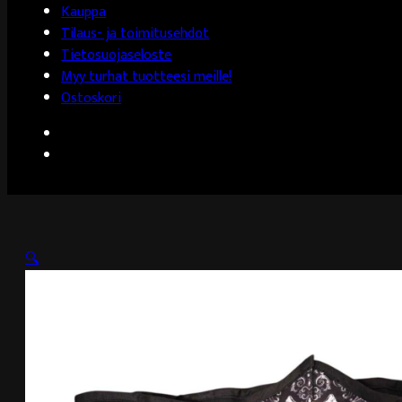
Kauppa
Tilaus- ja toimitusehdot
Tietosuojaseloste
Myy turhat tuotteesi meille!
Ostoskori
🔍