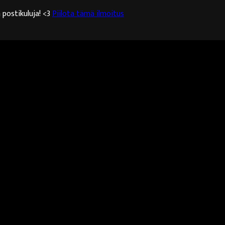
 postikuluja! <3
Piilota tämä ilmoitus