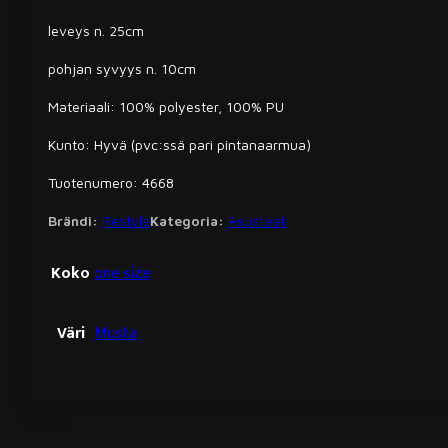
leveys n. 25cm
pohjan syvyys n. 10cm
Materiaali: 100% polyester, 100% PU
Kunto: Hyvä (pvc:ssä pari pintanaarmua)
Tuotenumero: 4668
Brändi:
Restyle
Kategoria:
Asusteet
Koko
one size
Väri
Musta