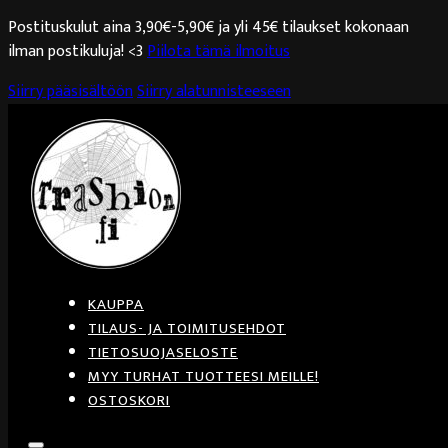
Postituskulut aina 3,90€-5,90€ ja yli 45€ tilaukset kokonaan
ilman postikuluja! <3
Piilota tämä ilmoitus
Siirry pääsisältöön
Siirry alatunnisteeseen
KAUPPA
TILAUS- JA TOIMITUSEHDOT
TIETOSUOJASELOSTE
MYY TURHAT TUOTTEESI MEILLE!
OSTOSKORI