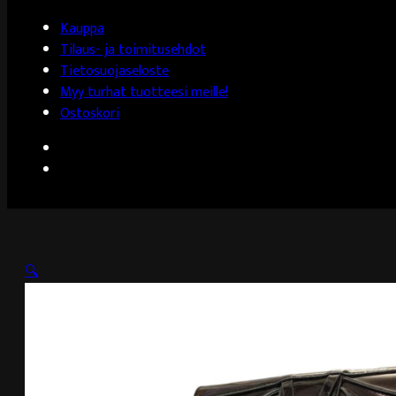
Kauppa
Tilaus- ja toimitusehdot
Tietosuojaseloste
Myy turhat tuotteesi meille!
Ostoskori
🔍