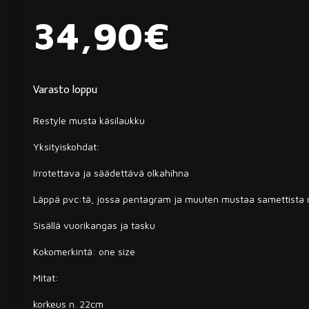
34,90
€
Varasto loppu
Restyle musta käsilaukku
Yksityiskohdat:
Irrotettava ja säädettävä olkahihna
Läppä pvc:tä, jossa pentagram ja muuten mustaa samettista 
Sisällä vuorikangas ja tasku
Kokomerkintä: one size
Mitat:
korkeus n. 22cm