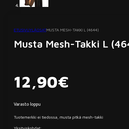
ETUSIVU
YLÄOSAT
MUSTA MESH-TAKKI L (4644)
Musta Mesh-Takki L (46
12,90
€
Varasto loppu
Tuotemerkki ei tiedossa, musta pitkä mesh-takki
Yksityiskohdat: