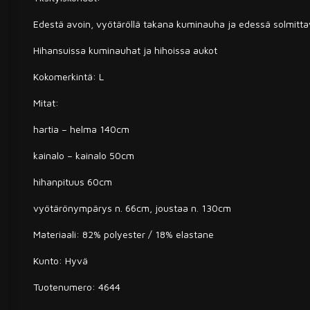
Edestä avoin, vyötäröllä takana kuminauha ja edessä solmitt
Hihansuissa kuminauhat ja hihoissa aukot
Kokomerkintä: L
Mitat:
hartia – helma 140cm
kainalo – kainalo 50cm
hihanpituus 60cm
vyötärönympärys n. 66cm, joustaa n. 130cm
Materiaali: 82% polyester / 18% elastane
Kunto: Hyvä
Tuotenumero: 4644