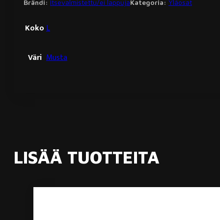
Brändi:
Itsevalmistettu/ei lappuja
Kategoria:
Yläosat
Koko
L
Väri
Musta
LISÄÄ TUOTTEITA