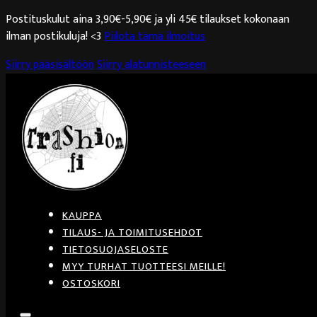
Postituskulut aina 3,90€-5,90€ ja yli 45€ tilaukset kokonaan
ilman postikuluja! <3
Piilota tämä ilmoitus
Siirry pääsisältöön
Siirry alatunnisteeseen
KAUPPA
TILAUS- JA TOIMITUSEHDOT
TIETOSUOJASELOSTE
MYY TURHAT TUOTTEESI MEILLE!
OSTOSKORI