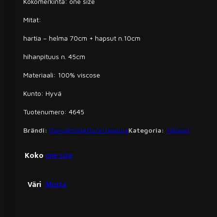
Kokomerkintä: one size
Mitat:
hartia – helma 70cm + hapsut n.10cm
hihanpituus n. 45cm
Materiaali: 100% viscose
Kunto: Hyvä
Tuotenumero: 4645
Brändi:
Itsevalmistettu/ei lappuja
Kategoria:
Yläosat
Koko
one size
Väri
Musta