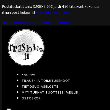
Postituskulut aina 3,90€-5,90€ ja yli 45€ tilaukset kokonaan
ilman postikuluja! <3
Piilota tämä ilmoitus
Siirry pääsisältöön
Siirry alatunnisteeseen
KAUPPA
TILAUS- JA TOIMITUSEHDOT
TIETOSUOJASELOSTE
MYY TURHAT TUOTTEESI MEILLE!
OSTOSKORI