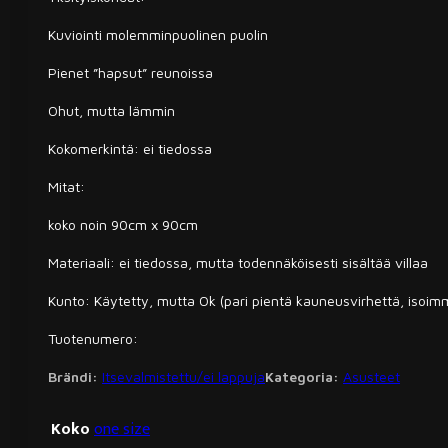
Kuviointi molemminpuolinen puolin
Pienet ”hapsut” reunoissa
Ohut, mutta lämmin
Kokomerkintä: ei tiedossa
Mitat:
koko noin 90cm x 90cm
Materiaali: ei tiedossa, mutta todennäköisesti sisältää villaa
Kunto: Käytetty, mutta Ok (pari pientä kauneusvirhettä, isoi
Tuotenumero:
Brändi:
Itsevalmistettu/ei lappuja
Kategoria:
Asusteet
Koko
one size