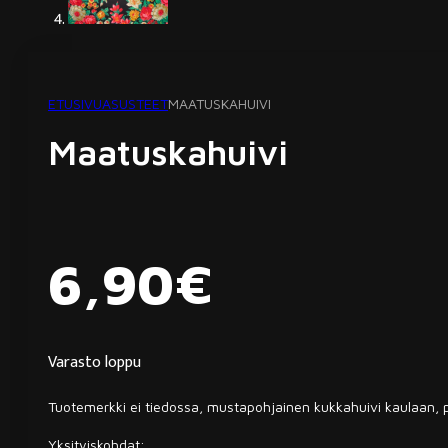
ETUSIVU
ASUSTEET
MAATUSKAHUIVI
Maatuskahuivi
6,90
€
Varasto loppu
Tuotemerkki ei tiedossa, mustapohjainen kukkahuivi kaulaan, 
Yksityiskohdat: