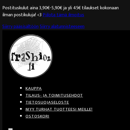
Postituskulut aina 3,90€-5,90€ ja yli 45€ tilaukset kokonaan
ilman postikuluja! <3
Piilota tämä ilmoitus
Siirry pääsisältöön
Siirry alatunnisteeseen
KAUPPA
TILAUS- JA TOIMITUSEHDOT
TIETOSUOJASELOSTE
MYY TURHAT TUOTTEESI MEILLE!
OSTOSKORI