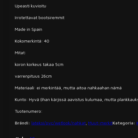
Upeasti kuvioitu
Irrotettavat bootsiremmit
Made in Spain
Kokomerkintä: 40
Mitat:
koron korkeus takaa 5cm
varrenpituus 26cm
Materiaali: ei merkintää, mutta aitoa nahkaahan nämä
Kunto: Hyvä (ihan kärjissä aavistus kulumaa, mutta plankkauks
Tuotenumero:
Brändi:
lateksi/pvc/wetlook/nahkat
,
Muut-merkit
Kategoria: