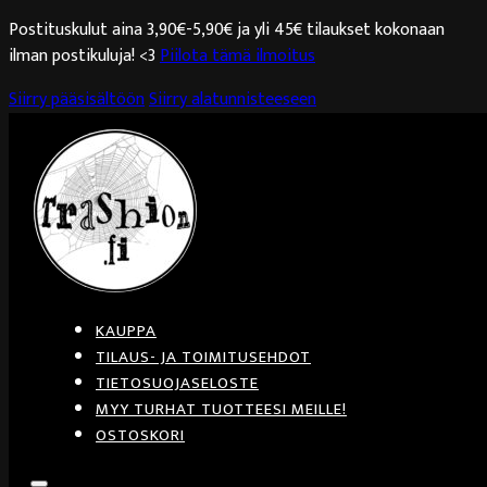
Postituskulut aina 3,90€-5,90€ ja yli 45€ tilaukset kokonaan
ilman postikuluja! <3
Piilota tämä ilmoitus
Siirry pääsisältöön
Siirry alatunnisteeseen
KAUPPA
TILAUS- JA TOIMITUSEHDOT
TIETOSUOJASELOSTE
MYY TURHAT TUOTTEESI MEILLE!
OSTOSKORI