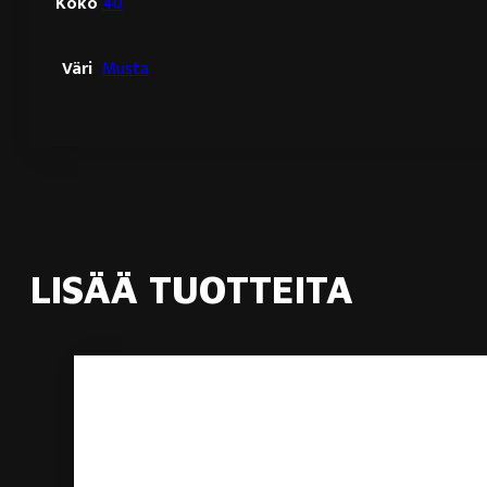
Koko
40
Väri
Musta
LISÄÄ TUOTTEITA