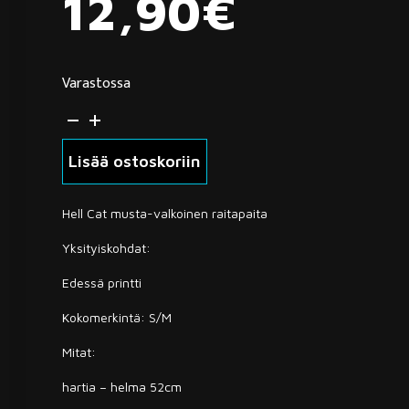
12,90
€
Varastossa
HellCat
raitapaita
S/M
Lisää ostoskoriin
määrä
Hell Cat musta-valkoinen raitapaita
Yksityiskohdat:
Edessä printti
Kokomerkintä: S/M
Mitat:
hartia – helma 52cm