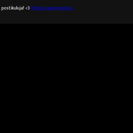
 postikuluja! <3
Piilota tämä ilmoitus