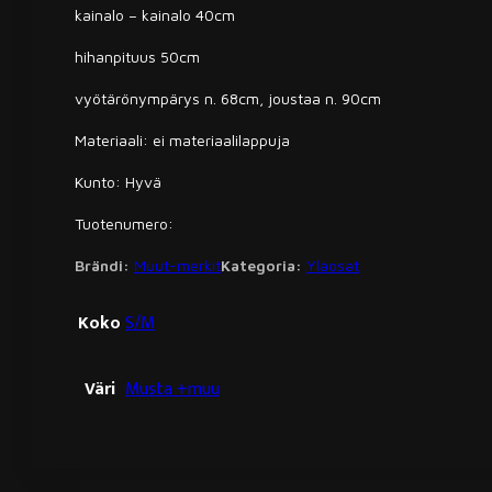
kainalo – kainalo 40cm
hihanpituus 50cm
vyötärönympärys n. 68cm, joustaa n. 90cm
Materiaali: ei materiaalilappuja
Kunto: Hyvä
Tuotenumero:
Brändi:
Muut-merkit
Kategoria:
Yläosat
Koko
S/M
Väri
Musta +muu