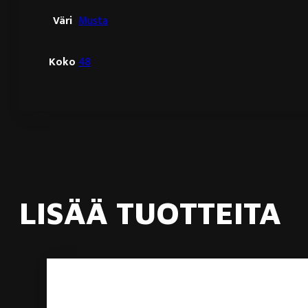
Väri
Musta
Koko
48
LISÄÄ TUOTTEITA