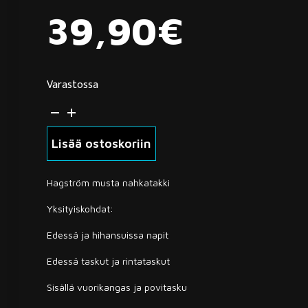
39,90
€
Varastossa
Hagström
musta
nahkatakki
Lisää ostoskoriin
48
(4700)
Hagström musta nahkatakki
määrä
Yksityiskohdat:
Edessä ja hihansuissa napit
Edessä taskut ja rintataskut
Sisällä vuorikangas ja povitasku