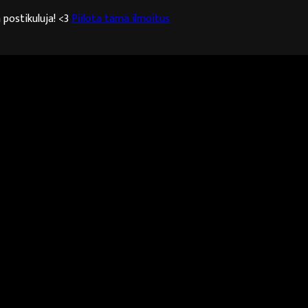
 postikuluja! <3
Piilota tämä ilmoitus