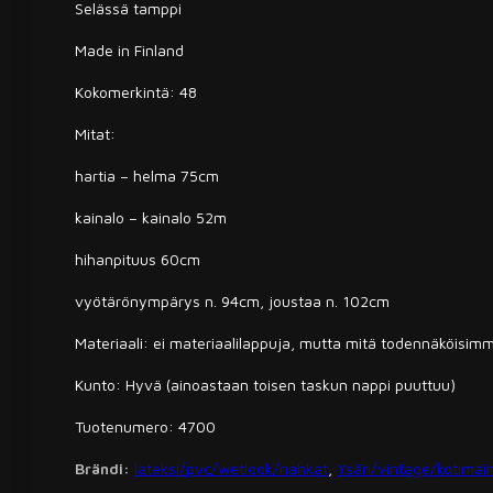
Selässä tamppi
Made in Finland
Kokomerkintä: 48
Mitat:
hartia – helma 75cm
kainalo – kainalo 52m
hihanpituus 60cm
vyötärönympärys n. 94cm, joustaa n. 102cm
Materiaali: ei materiaalilappuja, mutta mitä todennäköisim
Kunto: Hyvä (ainoastaan toisen taskun nappi puuttuu)
Tuotenumero: 4700
Brändi:
lateksi/pvc/wetlook/nahkat
,
Ysäri/vintage/kotimai