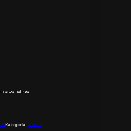
min aitoa nahkaa
nen
Kategoria:
Yläosat