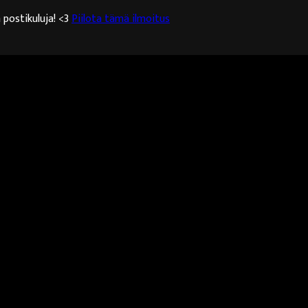
 postikuluja! <3
Piilota tämä ilmoitus