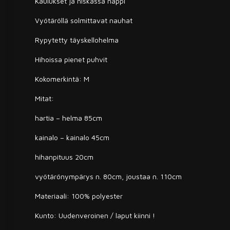
Kaulukset ja niskassa nappi
Vyötäröllä solmittavat nauhat
Rypytetty täyskellohelma
Hihoissa pienet puhvit
Kokomerkintä: M
Mitat:
hartia – helma 85cm
kainalo – kainalo 45cm
hihanpituus 20cm
vyötärönympärys n. 80cm, joustaa n. 110cm
Materiaali: 100% polyester
Kunto: Uudenveroinen / laput kiinni !