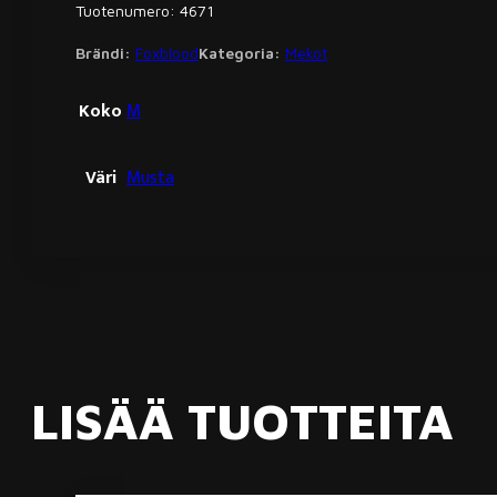
Tuotenumero: 4671
Brändi:
Foxblood
Kategoria:
Mekot
Koko
M
Väri
Musta
LISÄÄ TUOTTEITA