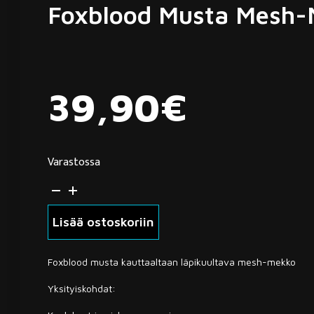
Foxblood Musta Mesh-
39,90
€
Varastossa
Foxblood
musta
mesh-
Lisää ostoskoriin
mekko
M
Foxblood musta kauttaaltaan läpikuultava mesh-mekko
(4671)
määrä
Yksityiskohdat: