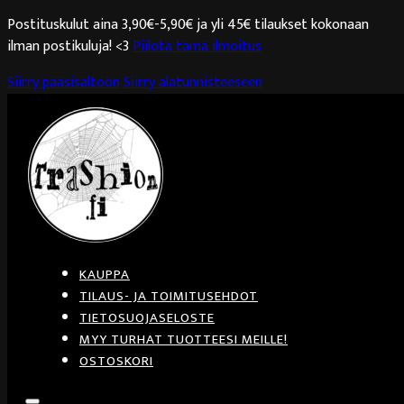
Postituskulut aina 3,90€-5,90€ ja yli 45€ tilaukset kokonaan
ilman postikuluja! <3
Piilota tämä ilmoitus
Siirry pääsisältöön
Siirry alatunnisteeseen
KAUPPA
TILAUS- JA TOIMITUSEHDOT
TIETOSUOJASELOSTE
MYY TURHAT TUOTTEESI MEILLE!
OSTOSKORI