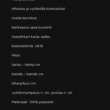
Hihoissa ja vyötäröllä kuminauhat
Useita kerroksia
Kankaassa upea kuviointi
Sweetheart kaula-aukko
Kokomerkintä: UK18
Mitat:
hartia – helma cm
kainalo – kainalo cm
hihanpituus cm
vyötärönympärys n. cm, joustaa n. cm
Materiaali: 100% polyester