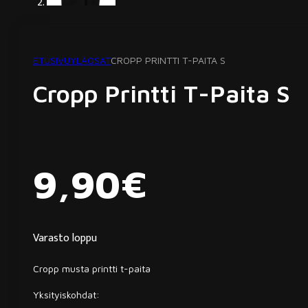
ETUSIVU
YLÄOSAT
CROPP PRINTTI T-PAITA S
Cropp Printti T-Paita S
9,90
€
Varasto loppu
Cropp musta printti t-paita
Yksityiskohdat: