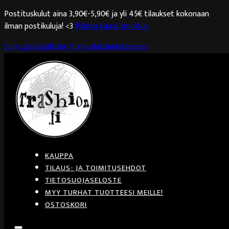
Postituskulut aina 3,90€-5,90€ ja yli 45€ tilaukset kokonaan
ilman postikuluja! <3
Piilota tämä ilmoitus
Siirry pääsisältöön
Siirry alatunnisteeseen
KAUPPA
TILAUS- JA TOIMITUSEHDOT
TIETOSUOJASELOSTE
MYY TURHAT TUOTTEESI MEILLE!
OSTOSKORI