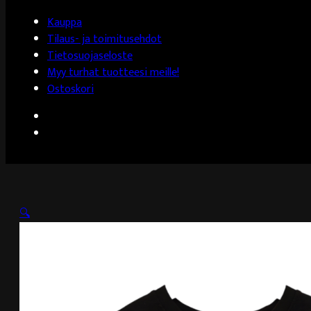
Kauppa
Tilaus- ja toimitusehdot
Tietosuojaseloste
Myy turhat tuotteesi meille!
Ostoskori
🔍