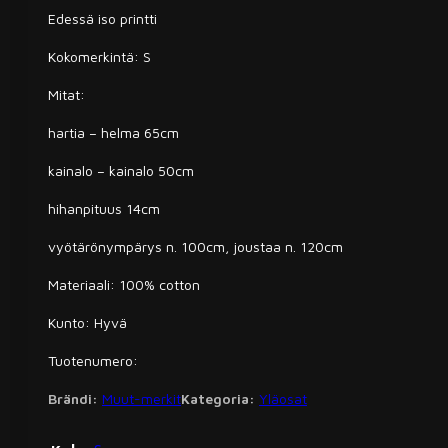
Edessä iso printti
Kokomerkintä: S
Mitat:
hartia – helma 65cm
kainalo – kainalo 50cm
hihanpituus 14cm
vyötärönympärys n. 100cm, joustaa n. 120cm
Materiaali: 100% cotton
Kunto: Hyvä
Tuotenumero:
Brändi:
Muut-merkit
Kategoria:
Yläosat