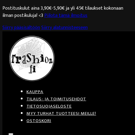
Postituskulut aina 3,90€-5,90€ ja yli 45€ tilaukset kokonaan
ilman postikuluja! <3
Piilota tämä ilmoitus
Siirry pääsisältöön
Siirry alatunnisteeseen
KAUPPA
TILAUS- JA TOIMITUSEHDOT
TIETOSUOJASELOSTE
MYY TURHAT TUOTTEESI MEILLE!
OSTOSKORI