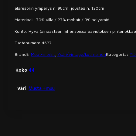
alaresorin ympärys n. 98cm, joustaa n. 130cm
Materiaali: 70% villa / 27% mohair / 3% polyamid
Kunto: Hyvä (ainoastaan hihansuissa aavistuksen pintanukkaa
Tuotenumero:4627
Brändi:
Muut-merkit
,
Ysäri/vintage/kotimainen
Kategoria:
Ylä
Koko
44
Väri
Musta +muu