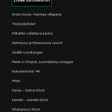
harmaa
villapaita
44
Arola musta -harmaa villapaita
(4627)
määrä
Yksityiskohdat:
Pitkähkö rullattava kaulus
Helmassa ja hihansuissa resorit
Sisällä vuorikangas
Made in Finland, suomalaista vintagea
Kokomerkintä: 44
Mitat:
hartia – helma 65cm
kainalo – kainalo 62cm
hihanpituus 65cm