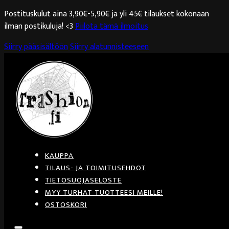
Postituskulut aina 3,90€-5,90€ ja yli 45€ tilaukset kokonaan
ilman postikuluja! <3
Piilota tämä ilmoitus
Siirry pääsisältöön
Siirry alatunnisteeseen
KAUPPA
TILAUS- JA TOIMITUSEHDOT
TIETOSUOJASELOSTE
MYY TURHAT TUOTTEESI MEILLE!
OSTOSKORI