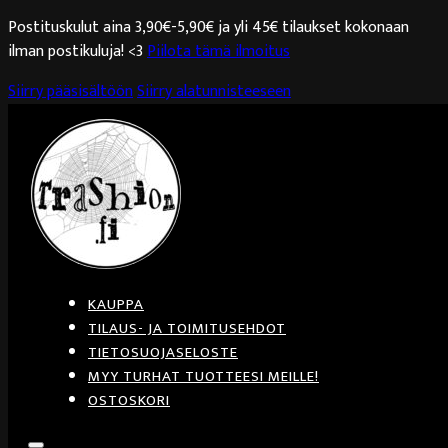
Postituskulut aina 3,90€-5,90€ ja yli 45€ tilaukset kokonaan
ilman postikuluja! <3
Piilota tämä ilmoitus
Siirry pääsisältöön
Siirry alatunnisteeseen
KAUPPA
TILAUS- JA TOIMITUSEHDOT
TIETOSUOJASELOSTE
MYY TURHAT TUOTTEESI MEILLE!
OSTOSKORI