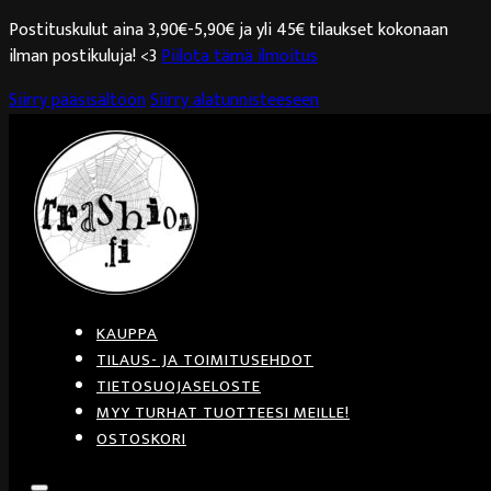
Postituskulut aina 3,90€-5,90€ ja yli 45€ tilaukset kokonaan
ilman postikuluja! <3
Piilota tämä ilmoitus
Siirry pääsisältöön
Siirry alatunnisteeseen
KAUPPA
TILAUS- JA TOIMITUSEHDOT
TIETOSUOJASELOSTE
MYY TURHAT TUOTTEESI MEILLE!
OSTOSKORI