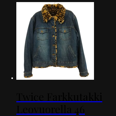
Twice Farkkutakki
Leovuorella 46