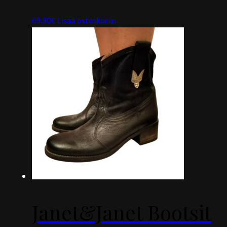
69,90
€
Lisää ostoskoriin
Janet&Janet Bootsit