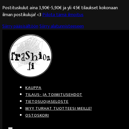
Postituskulut aina 3,90€-5,90€ ja yli 45€ tilaukset kokonaan
ilman postikuluja! <3
Piilota tämä ilmoitus
Siirry pääsisältöön
Siirry alatunnisteeseen
KAUPPA
TILAUS- JA TOIMITUSEHDOT
TIETOSUOJASELOSTE
MYY TURHAT TUOTTEESI MEILLE!
OSTOSKORI