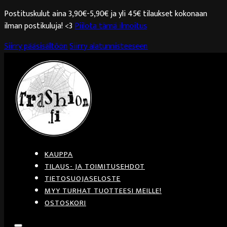
Postituskulut aina 3,90€-5,90€ ja yli 45€ tilaukset kokonaan
ilman postikuluja! <3
Piilota tämä ilmoitus
Siirry pääsisältöön
Siirry alatunnisteeseen
KAUPPA
TILAUS- JA TOIMITUSEHDOT
TIETOSUOJASELOSTE
MYY TURHAT TUOTTEESI MEILLE!
OSTOSKORI